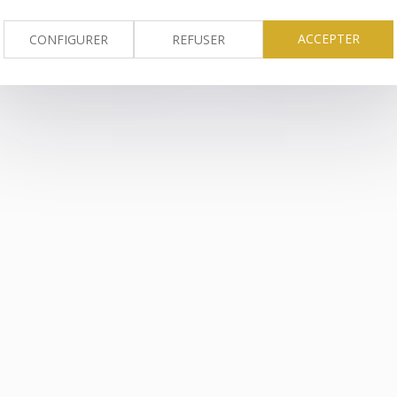
financements à renforcer
des violences de l’
selon le Sénat
éducative ?
ACCEPTER
CONFIGURER
REFUSER