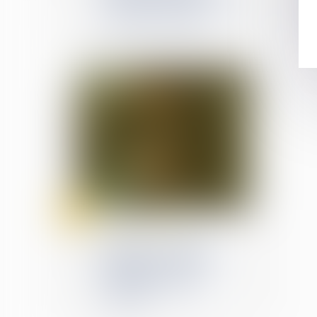
et mieux lutter contre les
violences sexuelles
23
mai
Violences familiales
Radié pour violences
familiales, un médecin
hospitalier pourra
finalement exercer à
nouveau