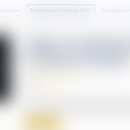
Dominique Colette HILL
re Avocat
Actualités ju
Violence à l’égard des
renforcer la protection
les violences sexuelles
Violences familiales
26/09/2025
Source :
www.coe.int
Ordonnances provisoires de protection immédiate
et financement de la ligne d’écoute 3919 figurent
Lire la suite