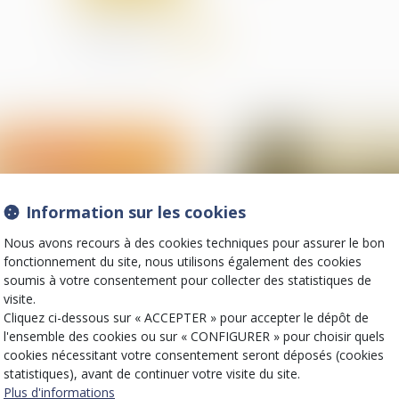
Partager sur
Information sur les cookies
Nous avons recours à des cookies techniques pour assurer le bon
fonctionnement du site, nous utilisons également des cookies
soumis à votre consentement pour collecter des statistiques de
visite.
11
Cliquez ci-dessous sur « ACCEPTER » pour accepter le dépôt de
juil.
Violences familiales
Violences familiales
l'ensemble des cookies ou sur « CONFIGURER » pour choisir quels
Lutte contre les
Affaire Bétharram :
cookies nécessitant votre consentement seront déposés (cookies
violences faites aux
comment réagir q
statistiques), avant de continuer votre visite du site.
femmes : des
son enfant se confi
Plus d'informations