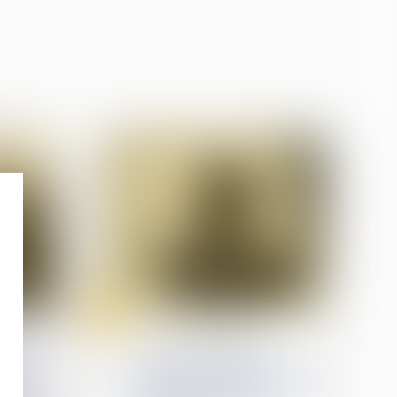
13
juin
Violences familiales
Violences sexuelles
uand
envers les hommes : des
e sur
agressions subies surtout