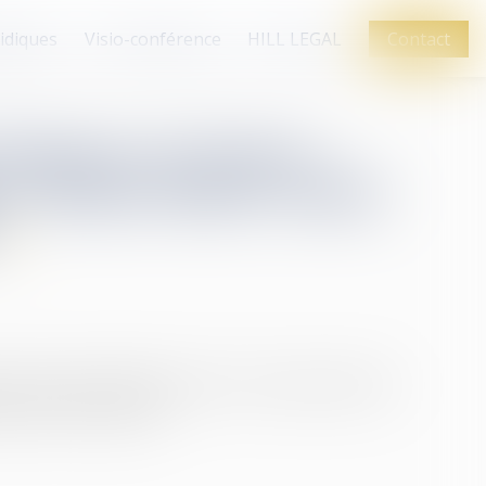
ridiques
Visio-conférence
HILL LEGAL
Contact
 femmes en France :
 et mieux lutter contre
, dispositifs dédiés de prise en charge sanitaire
 parmi les avancées...