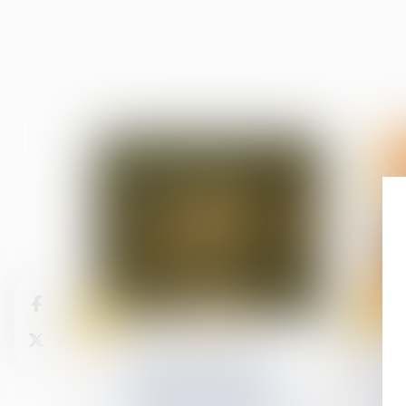
26
18
sept.
juil.
Violences familiales
Violence à l’égard des
femmes en France :
renforcer la protection