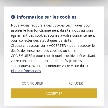
Dominique Colette HILL
Information sur les cookies
Nous avons recours à des cookies techniques pour
assurer le bon fonctionnement du site, nous utilisons
« Une injustice commise quelque part est une menace pour
également des cookies soumis à votre consentement
la Justice dans le monde entier »
pour collecter des statistiques de visite.
(Martin Luther King)
Cliquez ci-dessous sur « ACCEPTER » pour accepter le
dépôt de l'ensemble des cookies ou sur «
CONFIGURER » pour choisir quels cookies nécessitant
votre consentement seront déposés (cookies
statistiques), avant de continuer votre visite du site.
CONTACT
Plus d'informations
CONFIGURER
REFUSER
139 Boulevard du Président Wilson, 33200 BORDEAUX
ACCEPTER
05 56 74 69 10
Nous localiser