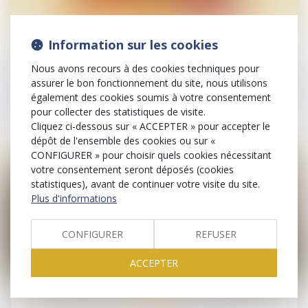
18
juil.
Information sur les cookies
Violences familiales
Nous avons recours à des cookies techniques pour
Lutte contre les violences faites aux femmes : des
assurer le bon fonctionnement du site, nous utilisons
financements à renforcer selon le Sénat
également des cookies soumis à votre consentement
pour collecter des statistiques de visite.
Cliquez ci-dessous sur « ACCEPTER » pour accepter le
dépôt de l'ensemble des cookies ou sur «
CONFIGURER » pour choisir quels cookies nécessitant
votre consentement seront déposés (cookies
statistiques), avant de continuer votre visite du site.
Plus d'informations
CONFIGURER
REFUSER
ACCEPTER
11
juil.