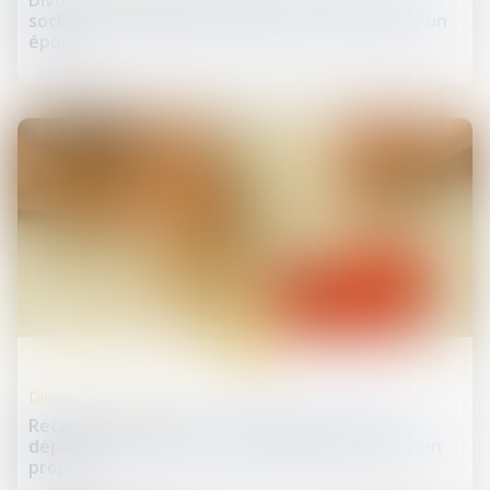
Divorce et entreprise exploitée sous forme de
société : comment évaluer les droits sociaux d’un
époux ?
24
juin
Divorce et séparation
Récompense due à la communauté : point de
départ des intérêts en cas d’aliénation d’un bien
propre