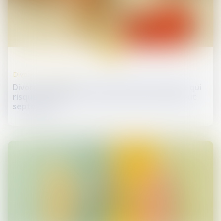
09
sept.
Divorce et séparation
Divorce : quelle est cette nouvelle procédure qui
risque d’alourdir sérieusement la facture début
septembre ?