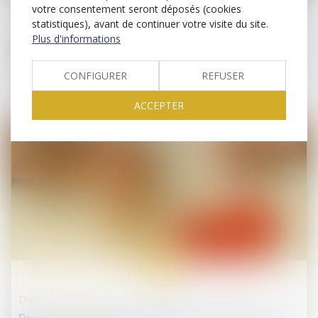
votre consentement seront déposés (cookies
Divorce et séparation
statistiques), avant de continuer votre visite du site.
Plus d'informations
Prestation compensatoire : la date d’appréciation
doit correspondre à la date de l’arrêt en cas
d’appel sur le divorce
CONFIGURER
REFUSER
ACCEPTER
30
juin
Divorce et séparation