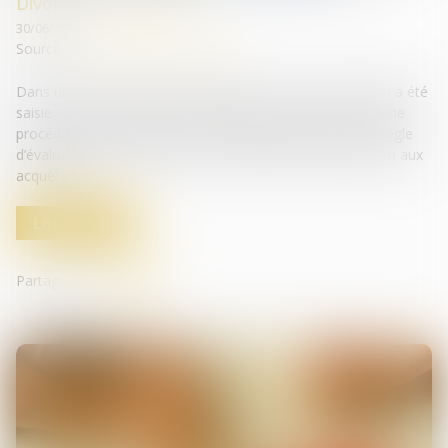
Divorce et séparation
30/06/2025
Source :
www.lemag-juridique.com
Dans un avis rendu le 21 juin dernier, la Cour de cassation a été
saisie par un juge aux affaires familiales, dans le cadre d’une
procédure de divorce, afin de préciser l’application d’une règle
d’évaluation patrimoniale dans le régime de la participation aux
acquêts...
Lire la suite
Partager sur