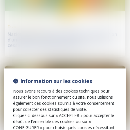
02
sept.
Divorce et séparation
Nationalité française par mariage : la conception
d’un enfant hors union suffit à caractériser la
cessation de communauté de vie
Information sur les cookies
Nous avons recours à des cookies techniques pour
assurer le bon fonctionnement du site, nous utilisons
également des cookies soumis à votre consentement
pour collecter des statistiques de visite.
Cliquez ci-dessous sur « ACCEPTER » pour accepter le
dépôt de l'ensemble des cookies ou sur «
29
juil.
CONFIGURER » pour choisir quels cookies nécessitant