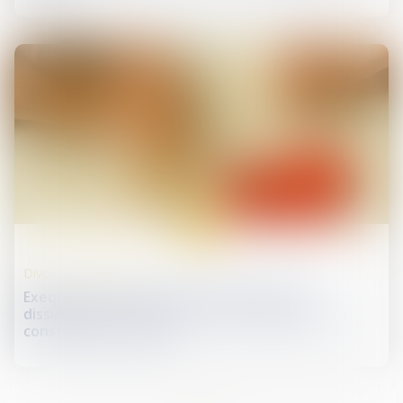
20
mai
Divorce et séparation
Exequatur et autorité de chose jugée : la
dissimulation d’une prestation compensatoire
constitue une fraude