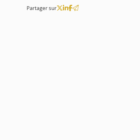
Partager sur
11
juil.
Droit de la famille, des
Violences familiales
personnes et de leur
patrimoine