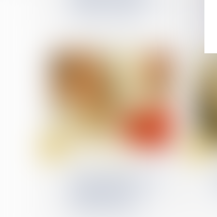
et mieux lutter contre les
violences sexuelles
09
04
sept.
sept.
Divorce et séparation
Divorce : quelle est cette
nouvelle procédure qui
risque d’alourdir
sérieusement la facture
début septembre ?