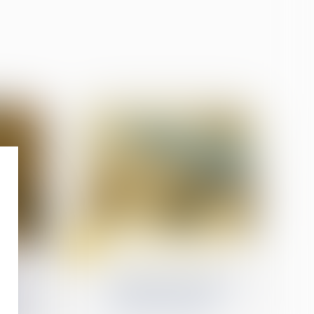
12
sept.
on
Patrimoine et succession
Article 922 du Code civil :
bsèques
la valeur des biens doit
a
être fixée au décès