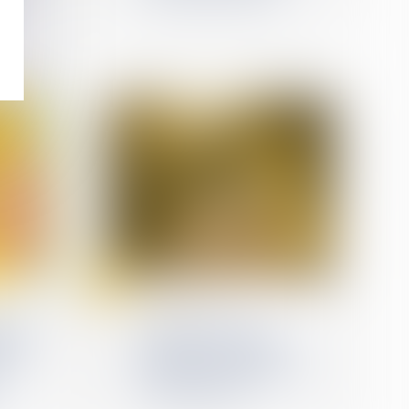
du
26
août
Filiation
se par
Contestation de
tion
paternité : les juges ne
nion
peuvent pas relever
 la
d’office le moyen tiré de
la prescription