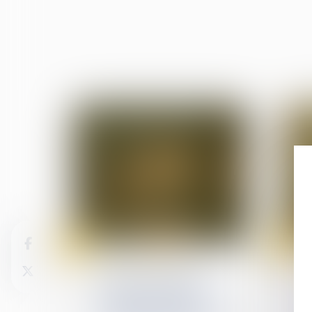
26
22
sept.
sept.
Violences familiales
Violence à l’égard des
femmes en France :
renforcer la protection