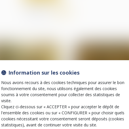
Partager sur
Information sur les cookies
Nous avons recours à des cookies techniques pour assurer le bon
fonctionnement du site, nous utilisons également des cookies
soumis à votre consentement pour collecter des statistiques de
19
visite.
sept.
Cliquez ci-dessous sur « ACCEPTER » pour accepter le dépôt de
Droit de la famille, des
Patrimoine et successi
personnes et de leur
l'ensemble des cookies ou sur « CONFIGURER » pour choisir quels
Opposition entre
patrimoine
cookies nécessitant votre consentement seront déposés (cookies
héritiers sur les o
Prescription d’une
statistiques), avant de continuer votre visite du site.
: le juge privilégie l
créance entre concubins :