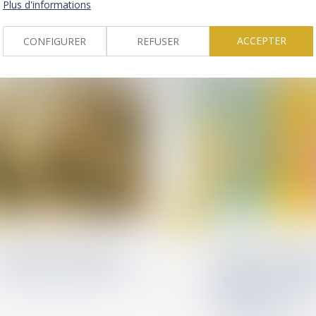
Plus d'informations
volonté exprimée 
le concubinage n’est pas
défunt
un empêchement d’agir
ACCEPTER
CONFIGURER
REFUSER
02
sept.
Patrimoine et succession
Divorce et séparation
Succession : pourquoi les
Nationalité françai
héritiers d'un compte-
mariage : la concep
titres paient-ils plus cher
d’un enfant hors u
?
suffit à caractériser
cessation de