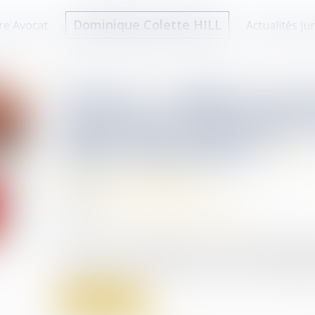
Dominique Colette HILL
re Avocat
Actualités ju
Divorce : quelle est ce
qui risque d’alourdir 
début septembre ?
Divorce et séparation
09/09/2025
Source :
www.larepubliquedespyrenees.fr
À partir du 1er septembre, un nouveau décret p
ayant recours à la justice civile vers une médiat
Lire la suite