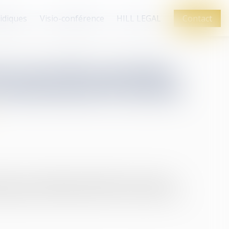
ridiques
Visio-conférence
HILL LEGAL
Contact
tte nouvelle procédure
sérieusement la facture
ermet aux magistrats de diriger les personnes
ion payante, notamment dans le cas des divorces...